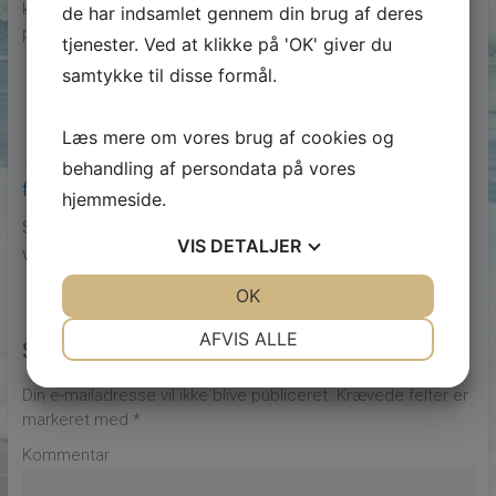
karriere som social- og sundhedspersonale ved at søge ind
de har indsamlet gennem din brug af deres
på en SOSU uddannelse i dag.
tjenester. Ved at klikke på 'OK' giver du
samtykke til disse formål.
Læs mere om vores brug af cookies og
←
Gulvafslibning i København: Giv dine trægulve nyt liv og
behandling af persondata på vores
flot finish
hjemmeside.
Sådan vælger du den bedste LED storskærm til din
VIS
DETALJER
virksomhed
→
JA
NEJ
OK
JA
NEJ
NØDVENDIGE
PRÆFERENCER
AFVIS ALLE
Skriv et svar
JA
NEJ
JA
NEJ
Din e-mailadresse vil ikke blive publiceret.
Krævede felter er
MARKETING
STATISTIK
markeret med
*
Kommentar