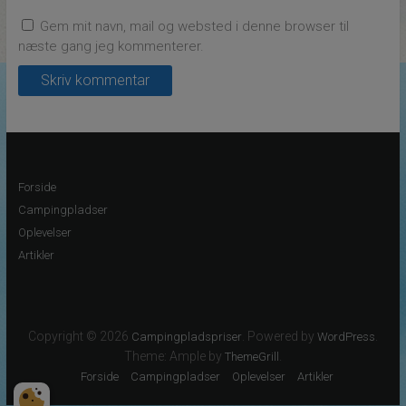
Gem mit navn, mail og websted i denne browser til
næste gang jeg kommenterer.
Forside
Campingpladser
Oplevelser
Artikler
Copyright © 2026
. Powered by
.
Campingpladspriser
WordPress
Theme: Ample by
.
ThemeGrill
Forside
Campingpladser
Oplevelser
Artikler