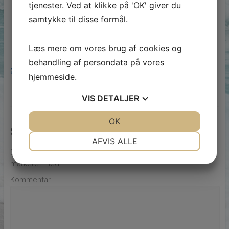
tjenester. Ved at klikke på 'OK' giver du
samtykke til disse formål.
Læs mere om vores brug af cookies og
←
Uddannelsen til social- og sundhedshjælper: En vej til at
behandling af persondata på vores
gøre en positiv forskel
hjemmeside.
Rodbehandling: Redning af beskadigede tænder
→
VIS
DETALJER
JA
NEJ
OK
JA
NEJ
Skriv et svar
NØDVENDIGE
PRÆFERENCER
AFVIS ALLE
Din e-mailadresse vil ikke blive publiceret.
Krævede felter er
JA
NEJ
JA
NEJ
markeret med
*
MARKETING
STATISTIK
Kommentar