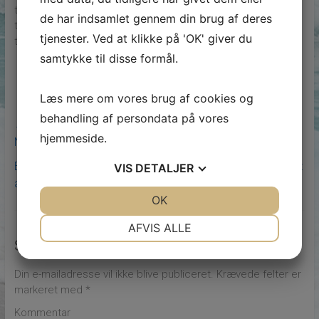
transportere dem, når det er nødvendigt. Med et lagerhotel
de har indsamlet gennem din brug af deres
tilbydes nem adgang til dine varer, og du kan også
tjenester. Ved at klikke på 'OK' giver du
transportere dem, når du har brug for det.
samtykke til disse formål.
Læs mere om vores brug af cookies og
behandling af persondata på vores
←
Sådan gør en tømrer: Montering af nye vinduer i
hjemmeside.
Nordsjælland
Erhvervsrengøring i København: Skab et rent og produktivt
VIS
DETALJER
arbejdsmiljø
→
JA
NEJ
OK
JA
NEJ
NØDVENDIGE
PRÆFERENCER
AFVIS ALLE
Skriv et svar
JA
NEJ
JA
NEJ
MARKETING
STATISTIK
Din e-mailadresse vil ikke blive publiceret.
Krævede felter er
markeret med
*
Kommentar