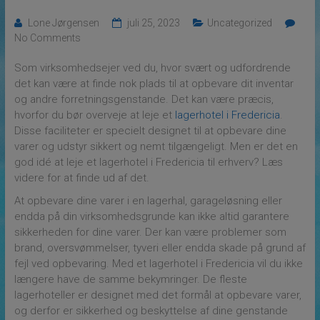
Lone Jørgensen
juli 25, 2023
Uncategorized
No Comments
Som virksomhedsejer ved du, hvor svært og udfordrende
det kan være at finde nok plads til at opbevare dit inventar
og andre forretningsgenstande. Det kan være præcis,
hvorfor du bør overveje at leje et
lagerhotel i Fredericia
.
Disse faciliteter er specielt designet til at opbevare dine
varer og udstyr sikkert og nemt tilgængeligt. Men er det en
god idé at leje et lagerhotel i Fredericia til erhverv? Læs
videre for at finde ud af det.
At opbevare dine varer i en lagerhal, garageløsning eller
endda på din virksomhedsgrunde kan ikke altid garantere
sikkerheden for dine varer. Der kan være problemer som
brand, oversvømmelser, tyveri eller endda skade på grund af
fejl ved opbevaring. Med et lagerhotel i Fredericia vil du ikke
længere have de samme bekymringer. De fleste
lagerhoteller er designet med det formål at opbevare varer,
og derfor er sikkerhed og beskyttelse af dine genstande