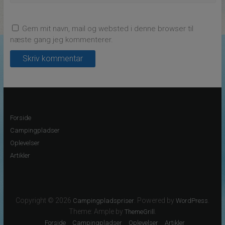
Gem mit navn, mail og websted i denne browser til
næste gang jeg kommenterer.
Forside
Campingpladser
Oplevelser
Artikler
Copyright © 2026
. Powered by
.
Campingpladspriser
WordPress
Theme: Ample by
.
ThemeGrill
Forside
Campingpladser
Oplevelser
Artikler