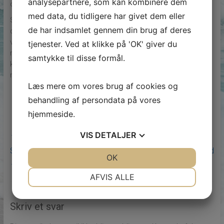
analysepartnere, som kan kombinere dem
opgaver i virksomheden.
med data, du tidligere har givet dem eller
Så hvis du leder efter erhvervsrengøring i København, skal
de har indsamlet gennem din brug af deres
du sørge for at vælge en pålidelig og professionel
virksomhed, der kan levere den service, du har brug for. En
tjenester. Ved at klikke på 'OK' giver du
ren arbejdsplads er vigtig for både medarbejdere og
samtykke til disse formål.
kunder, så det er værd at investere i en god
rengøringsservice.
Læs mere om vores brug af cookies og
behandling af persondata på vores
hjemmeside.
←
Hvorfor du skal have lagerhotel i Fredericia til erhverv
VIS
DETALJER
Skab drømmehaven med en anlægsgartner i Nordsjælland
JA
NEJ
OK
JA
NEJ
→
NØDVENDIGE
PRÆFERENCER
AFVIS ALLE
JA
NEJ
JA
NEJ
Skriv et svar
MARKETING
STATISTIK