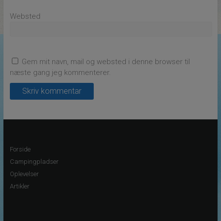
Websted
Gem mit navn, mail og websted i denne browser til
næste gang jeg kommenterer.
Forside
Campingpladser
Oplevelser
Artikler