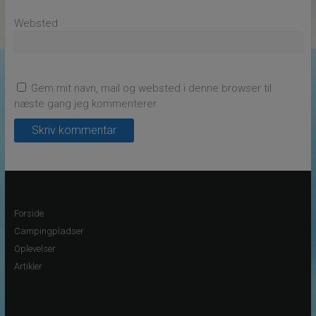
Websted
Gem mit navn, mail og websted i denne browser til
næste gang jeg kommenterer.
Forside
Campingpladser
Oplevelser
Artikler