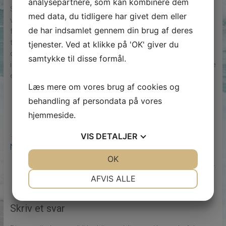
analysepartnere, som kan kombinere dem
Samlet set er terrasserensning en vigtig del af
med data, du tidligere har givet dem eller
vedligeholdelsen af udendørs terrasser og
de har indsamlet gennem din brug af deres
flisebelægninger. Det er vigtigt at vælge den rigtige metode
til terrasserensning og udføre opgaven regelmæssigt for at
tjenester. Ved at klikke på 'OK' giver du
opretholde terrassens udseende og holdbarhed. Ved at
samtykke til disse formål.
investere tid og ressourcer i terrasserensning kan man nyde
en smuk og sikker terrasse i mange år fremover.
Læs mere om vores brug af cookies og
behandling af persondata på vores
hjemmeside.
←
Skab drømmehaven med en anlægsgartner i
VIS
DETALJER
Nordsjælland
JA
NEJ
OK
JA
NEJ
Effektiv udskrivning af plastikkort med kortprintere
→
NØDVENDIGE
PRÆFERENCER
AFVIS ALLE
JA
NEJ
JA
NEJ
Skriv et svar
MARKETING
STATISTIK