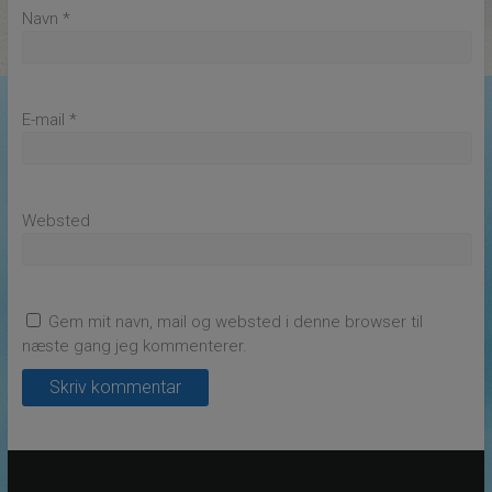
Navn
*
E-mail
*
Websted
Gem mit navn, mail og websted i denne browser til
næste gang jeg kommenterer.