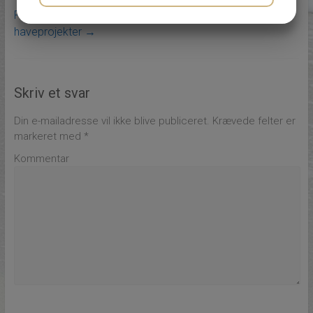
Find den rette anlægsgartner i Roskilde til dine
JA
NEJ
JA
NEJ
haveprojekter
→
MARKETING
STATISTIK
Skriv et svar
Din e-mailadresse vil ikke blive publiceret.
Krævede felter er
markeret med
*
Kommentar