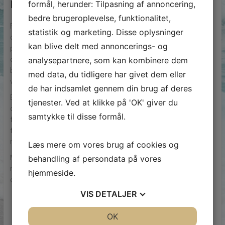
montage af betonelementer
formål, herunder: Tilpasning af annoncering,
bedre brugeroplevelse, funktionalitet,
For at montage af betonelementer forløber gnidningsfrit, er
statistik og marketing. Disse oplysninger
det afgørende at have en detaljeret montageplan. Denne
kan blive delt med annoncerings- og
plan skal indeholde information om rækkefølge, løfteudstyr
og samlingsmetoder. Korrekt håndtering af
analysepartnere, som kan kombinere dem
betonelementerne under transport og montage er også
med data, du tidligere har givet dem eller
vigtig for at undgå skader.
de har indsamlet gennem din brug af deres
Endvidere skal montage af betonelementer ske i
tjenester. Ved at klikke på 'OK' giver du
overensstemmelse med gældende sikkerhedsstandarder
samtykke til disse formål.
for at beskytte medarbejderne på byggepladsen. Ved at
følge disse retningslinjer sikres en effektiv og sikker
montageproces, som bidrager til et vellykket byggeprojekt.
Læs mere om vores brug af cookies og
Montage af betonelementer er således en nøgleproces i
behandling af persondata på vores
moderne byggeri, der kombinerer præcision, kvalitet og
hjemmeside.
effektivitet til fordel for både bygherrer og entreprenører.
VIS
DETALJER
JA
NEJ
OK
JA
NEJ