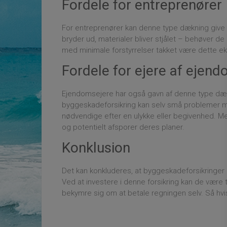
Fordele for entreprenører
For entreprenører kan denne type dækning give d
bryder ud, materialer bliver stjålet – behøver d
med minimale forstyrrelser takket være dette e
Fordele for ejere af eje
Ejendomsejere har også gavn af denne type dækni
byggeskadeforsikring kan selv små problemer med
nødvendige efter en ulykke eller begivenhed. Me
og potentielt afsporer deres planer.
Konklusion
Det kan konkluderes, at byggeskadeforsikringer 
Ved at investere i denne forsikring kan de være
bekymre sig om at betale regningen selv. Så hvis