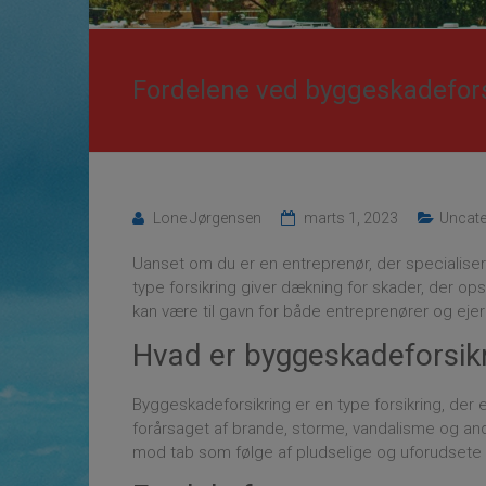
Fordelene ved byggeskadefors
Lone Jørgensen
marts 1, 2023
Uncate
Uanset om du er en entreprenør, der specialiser
type forsikring giver dækning for skader, der o
kan være til gavn for både entreprenører og ej
Hvad er byggeskadeforsik
Byggeskadeforsikring er en type forsikring, der 
forårsaget af brande, storme, vandalisme og and
mod tab som følge af pludselige og uforudsete