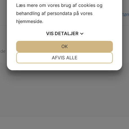
Læs mere om vores brug af cookies og
behandling af persondata på vores
Sådan gør en tøm
hjemmeside.
VIS
DETALJER
JA
NEJ
OK
JA
NEJ
e felter er markeret med
*
NØDVENDIGE
PRÆFERENCER
AFVIS ALLE
JA
NEJ
JA
NEJ
MARKETING
STATISTIK