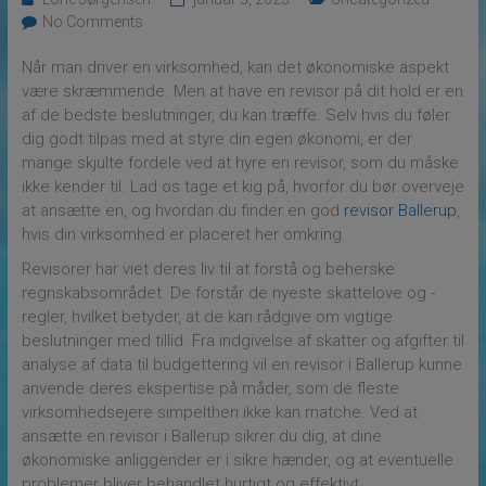
No Comments
Når man driver en virksomhed, kan det økonomiske aspekt
være skræmmende. Men at have en revisor på dit hold er en
af de bedste beslutninger, du kan træffe. Selv hvis du føler
dig godt tilpas med at styre din egen økonomi, er der
mange skjulte fordele ved at hyre en revisor, som du måske
ikke kender til. Lad os tage et kig på, hvorfor du bør overveje
at ansætte en, og hvordan du finder en god
revisor Ballerup
,
hvis din virksomhed er placeret her omkring.
Revisorer har viet deres liv til at forstå og beherske
regnskabsområdet. De forstår de nyeste skattelove og -
regler, hvilket betyder, at de kan rådgive om vigtige
beslutninger med tillid. Fra indgivelse af skatter og afgifter til
analyse af data til budgettering vil en revisor i Ballerup kunne
anvende deres ekspertise på måder, som de fleste
virksomhedsejere simpelthen ikke kan matche. Ved at
ansætte en revisor i Ballerup sikrer du dig, at dine
økonomiske anliggender er i sikre hænder, og at eventuelle
problemer bliver behandlet hurtigt og effektivt.