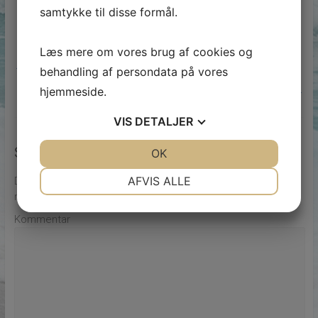
samtykke til disse formål.
Læs mere om vores brug af cookies og
←
Genbrug af kobberskrot for maksimal rentabilitet
behandling af persondata på vores
Fordelene ved laserbehandling af gigt
→
hjemmeside.
VIS
DETALJER
Skriv et svar
JA
NEJ
OK
JA
NEJ
NØDVENDIGE
PRÆFERENCER
AFVIS ALLE
Din e-mailadresse vil ikke blive publiceret.
Krævede felter er
markeret med
*
JA
NEJ
JA
NEJ
Kommentar
MARKETING
STATISTIK